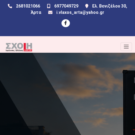
2681021066
6977049729
Ελ. Βενιζέλου 30,
Άρτα
i.vlaxos_arta@yahoo.gr